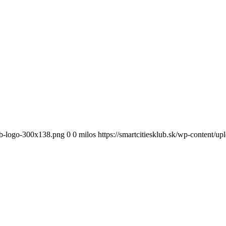
lub-logo-300x138.png
0
0
milos
https://smartcitiesklub.sk/wp-content/u