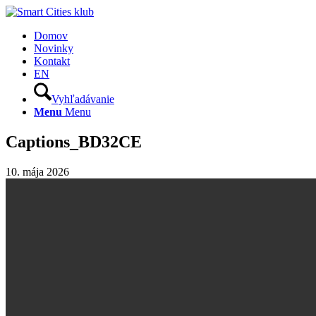
Domov
Novinky
Kontakt
EN
Vyhľadávanie
Menu
Menu
Captions_BD32CE
10. mája 2026