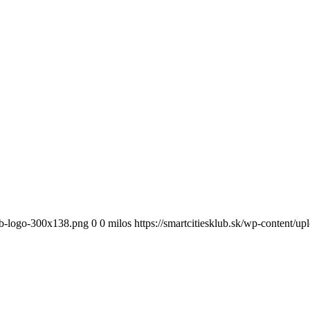
lub-logo-300x138.png
0
0
milos
https://smartcitiesklub.sk/wp-content/u