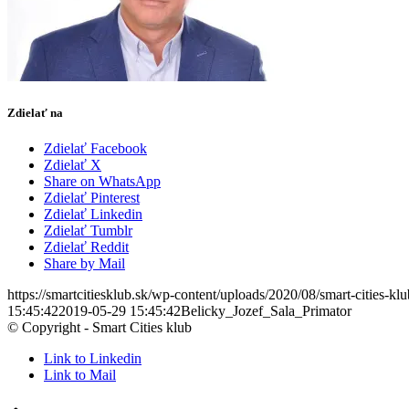
Zdielať na
Zdielať Facebook
Zdielať X
Share on WhatsApp
Zdielať Pinterest
Zdielať Linkedin
Zdielať Tumblr
Zdielať Reddit
Share by Mail
https://smartcitiesklub.sk/wp-content/uploads/2020/08/smart-cities-k
15:45:42
2019-05-29 15:45:42
Belicky_Jozef_Sala_Primator
© Copyright - Smart Cities klub
Link to Linkedin
Link to Mail