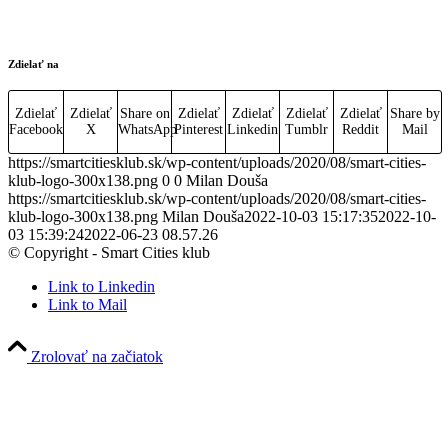
Zdielať na
Zdielať
Zdielať
Share on
Zdielať
Zdielať
Zdielať
Zdielať
Share by
Facebook
X
WhatsApp
Pinterest
Linkedin
Tumblr
Reddit
Mail
https://smartcitiesklub.sk/wp-content/uploads/2020/08/smart-cities-
klub-logo-300x138.png
0
0
Milan Douša
https://smartcitiesklub.sk/wp-content/uploads/2020/08/smart-cities-
klub-logo-300x138.png
Milan Douša
2022-10-03 15:17:35
2022-10-
03 15:39:24
2022-06-23 08.57.26
© Copyright - Smart Cities klub
Link to Linkedin
Link to Mail
Zrolovať na začiatok