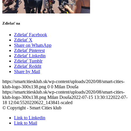
Zdielať na
Zdielať Facebook
Zdielať X
Share on WhatsApp
Zdielať Pinterest
Zdielať Linkedin
Zdielať Tumblr
Zdielať Reddit
Share by Mail
https://smartcitiesklub.sk/wp-content/uploads/2020/08/smart-cities-
klub-logo-300x138.png
0
0
Milan Douša
https://smartcitiesklub.sk/wp-content/uploads/2020/08/smart-cities-
klub-logo-300x138.png
Milan Douša
2022-07-15 13:30:12
2022-07-
18 12:04:55
20220622_143841-scaled
© Copyright - Smart Cities klub
Link to Linkedin
Link to Mail