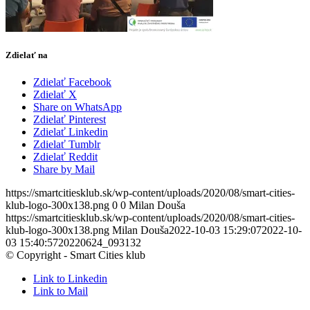
Zdielať na
Zdielať Facebook
Zdielať X
Share on WhatsApp
Zdielať Pinterest
Zdielať Linkedin
Zdielať Tumblr
Zdielať Reddit
Share by Mail
https://smartcitiesklub.sk/wp-content/uploads/2020/08/smart-cities-
klub-logo-300x138.png
0
0
Milan Douša
https://smartcitiesklub.sk/wp-content/uploads/2020/08/smart-cities-
klub-logo-300x138.png
Milan Douša
2022-10-03 15:29:07
2022-10-
03 15:40:57
20220624_093132
© Copyright - Smart Cities klub
Link to Linkedin
Link to Mail