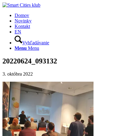
Domov
Novinky
Kontakt
EN
Vyhľadávanie
Menu
Menu
20220624_093132
3. októbra 2022