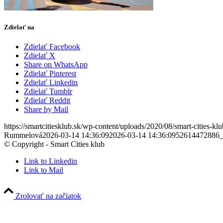
Zdielať na
Zdielať Facebook
Zdielať X
Share on WhatsApp
Zdielať Pinterest
Zdielať Linkedin
Zdielať Tumblr
Zdielať Reddit
Share by Mail
https://smartcitiesklub.sk/wp-content/uploads/2020/08/smart-cities-k
Rummelová
2026-03-14 14:36:09
2026-03-14 14:36:09
52614472886_
© Copyright - Smart Cities klub
Link to Linkedin
Link to Mail
Zrolovať na začiatok