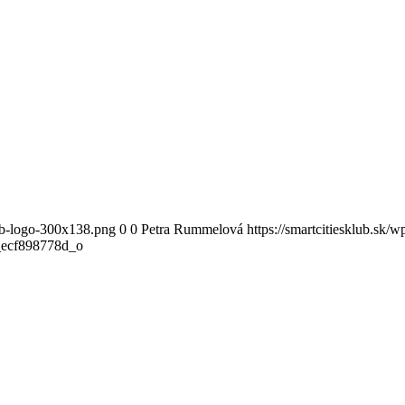
lub-logo-300x138.png
0
0
Petra Rummelová
https://smartcitiesklub.sk/
ecf898778d_o