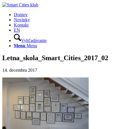
Domov
Novinky
Kontakt
EN
Vyhľadávanie
Menu
Menu
Letna_skola_Smart_Cities_2017_02
14. decembra 2017