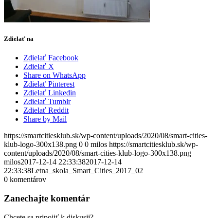
Zdielať na
Zdielať Facebook
Zdielať X
Share on WhatsApp
Zdielať Pinterest
Zdielať Linkedin
Zdielať Tumblr
Zdielať Reddit
Share by Mail
https://smartcitiesklub.sk/wp-content/uploads/2020/08/smart-cities-
klub-logo-300x138.png
0
0
milos
https://smartcitiesklub.sk/wp-
content/uploads/2020/08/smart-cities-klub-logo-300x138.png
milos
2017-12-14 22:33:38
2017-12-14
22:33:38
Letna_skola_Smart_Cities_2017_02
0
komentárov
Zanechajte komentár
Chcete sa pripojiť k diskusii?