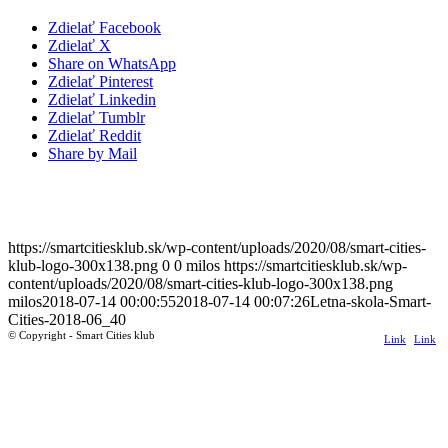
Zdielať Facebook
Zdielať X
Share on WhatsApp
Zdielať Pinterest
Zdielať Linkedin
Zdielať Tumblr
Zdielať Reddit
Share by Mail
https://smartcitiesklub.sk/wp-content/uploads/2020/08/smart-cities-
klub-logo-300x138.png
0
0
milos
https://smartcitiesklub.sk/wp-
content/uploads/2020/08/smart-cities-klub-logo-300x138.png
milos
2018-07-14 00:00:55
2018-07-14 00:07:26
Letna-skola-Smart-
Cities-2018-06_40
© Copyright - Smart Cities klub
Link
Link
to
to
Linkedin
Mail