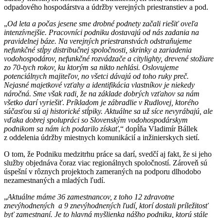
odpadového hospodárstva a údržby verejných priestranstiev a pod.
„
Od leta a počas jesene sme drobné podnety začali riešiť oveľa
intenzívnejšie. Pracovníci podniku dostavajú od nás zadania na
pravidelnej báze. Na verejných priestranstvách odstraňujeme
nefunkčné stĺpy distribučnej spoločnosti, skrinky a zariadenia
vodohospodárov, nefunkčné rozvádzače a citylighty, drevené stožiare
zo 70-tych rokov, ku ktorým sa nikto nehlási. Oslovujeme
potenciálnych majiteľov, no všetci dávajú od toho ruky preč.
Nejasné majetkové vzťahy a identifikácia vlastníkov je niekedy
náročná. Sme však radi, že na základe dobrých vzťahov sa nám
všetko darí vyriešiť
.
Príkladom je zábradlie v Rudlovej, ktorého
súčasťou sú aj historické stĺpiky. Aktuálne sa už síce nevyrábajú, ale
vďaka dobrej spolupráci so Slovenským vodohospodárskym
podnikom sa nám ich podarilo získať
,“ dopĺňa Vladimír Bállek
z oddelenia údržby miestnych komunikácií a inžinierskych sietí.
O tom, že Podniku medzitrhu práce sa darí, svedčí aj fakt, že si jeho
služby objednáva čoraz viac regionálnych spoločností. Zároveň sú
úspešní v rôznych projektoch zameraných na podporu dlhodobo
nezamestnaných a mladých ľudí.
„
Aktuálne máme 36 zamestnancov, z toho 12 zdravotne
znevýhodnených a 9 znevýhodnených ľudí, ktorí dostali príležitosť
byť zamestnaní. Je to hlavná myšlienka nášho podniku, ktorú stále