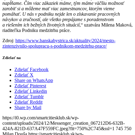
napĺňame. Čím viac zákaziek máme, tým máme väčšiu možnosť
zarobiť si a môžeme mať viac zamestnancov, ktorým vieme
pomáhať. U nás v podniku nejde len o získavanie pracovných
návykov a zručností, ale všetko prepájame s poradenstvom
a riešením ich bežných životných situácií
,“ uzatvára Milena Maková,
riaditeľka Podniku medzitrhu práce.
Zdroj:
https://www.banskabystrica.sk/aktuality/2024/mesto-
zintenzivnilo-spolupracu-s-podnikom-medzitrhu-prace/
Zdielať na
Zdielať Facebook
Zdielať X
Share on WhatsApp
Zdielať Pinterest
Zdielať Linkedin
Zdielať Tumblr
Zdielať Reddit
Share by Mail
https://i0.wp.com/smartcitiesklub.sk/wp-
content/uploads/2024/12/Messenger_creation_067212D6-632B-
424A-821D-637A47F559FC.jpeg?fit=750%2C745&ssl=1
745
750
Milan Douša
https://smartcitiesklub.sk/wp-