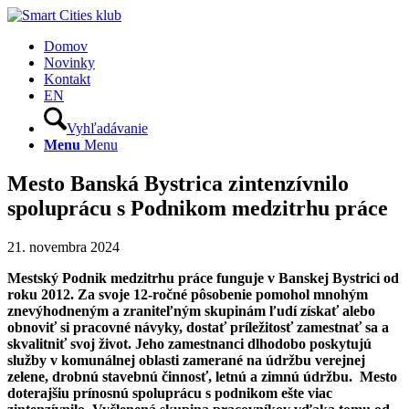
Domov
Novinky
Kontakt
EN
Vyhľadávanie
Menu
Menu
Mesto Banská Bystrica zintenzívnilo
spoluprácu s Podnikom medzitrhu práce
21. novembra 2024
Mestský Podnik medzitrhu práce funguje v Banskej Bystrici od
roku 2012. Za svoje 12-ročné pôsobenie pomohol mnohým
znevýhodneným a zraniteľným skupinám ľudí získať alebo
obnoviť si pracovné návyky, dostať príležitosť zamestnať sa a
skvalitniť svoj život. Jeho zamestnanci dlhodobo poskytujú
služby v komunálnej oblasti zamerané na údržbu verejnej
zelene, drobnú stavebnú činnosť, letnú a zimnú údržbu. Mesto
doterajšiu prínosnú spoluprácu s podnikom ešte viac