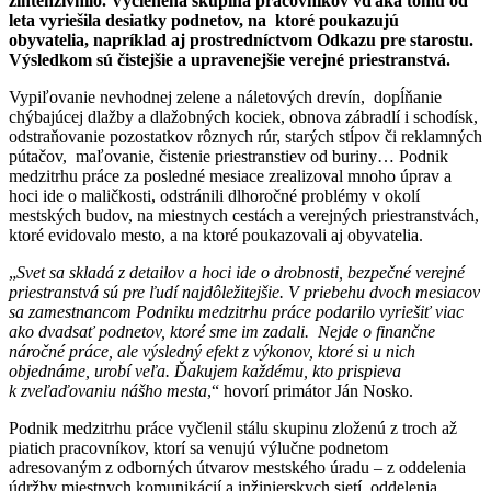
zintenzívnilo. Vyčlenená skupina pracovníkov vďaka tomu od
leta vyriešila desiatky podnetov, na ktoré poukazujú
obyvatelia, napríklad aj prostredníctvom Odkazu pre starostu.
Výsledkom sú čistejšie a upravenejšie verejné priestranstvá.
Vypiľovanie nevhodnej zelene a náletových drevín, dopĺňanie
chýbajúcej dlažby a dlažobných kociek, obnova zábradlí i schodísk,
odstraňovanie pozostatkov rôznych rúr, starých stĺpov či reklamných
pútačov, maľovanie, čistenie priestranstiev od buriny… Podnik
medzitrhu práce za posledné mesiace zrealizoval mnoho úprav a
hoci ide o maličkosti, odstránili dlhoročné problémy v okolí
mestských budov, na miestnych cestách a verejných priestranstvách,
ktoré evidovalo mesto, a na ktoré poukazovali aj obyvatelia.
„
Svet sa skladá z detailov a hoci ide o drobnosti, bezpečné verejné
priestranstvá sú pre ľudí najdôležitejšie. V priebehu dvoch mesiacov
sa zamestnancom Podniku medzitrhu práce podarilo vyriešiť viac
ako dvadsať podnetov, ktoré sme im zadali. Nejde o finančne
náročné práce, ale výsledný efekt z výkonov, ktoré si u nich
objednáme, urobí veľa. Ďakujem každému, kto prispieva
k zveľaďovaniu nášho mesta
,“ hovorí primátor Ján Nosko.
Podnik medzitrhu práce vyčlenil stálu skupinu zloženú z troch až
piatich pracovníkov, ktorí sa venujú výlučne podnetom
adresovaným z odborných útvarov mestského úradu – z oddelenia
údržby miestnych komunikácií a inžinierskych sietí, oddelenia