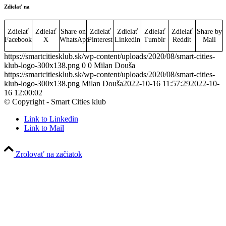
Zdielať na
Zdielať
Zdielať
Share on
Zdielať
Zdielať
Zdielať
Zdielať
Share by
Facebook
X
WhatsApp
Pinterest
Linkedin
Tumblr
Reddit
Mail
https://smartcitiesklub.sk/wp-content/uploads/2020/08/smart-cities-
klub-logo-300x138.png
0
0
Milan Douša
https://smartcitiesklub.sk/wp-content/uploads/2020/08/smart-cities-
klub-logo-300x138.png
Milan Douša
2022-10-16 11:57:29
2022-10-
16 12:00:02
© Copyright - Smart Cities klub
Link to Linkedin
Link to Mail
Zrolovať na začiatok