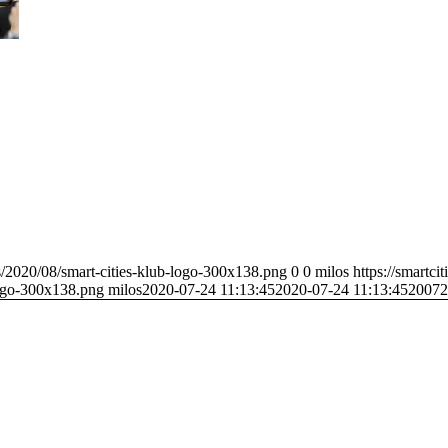
ds/2020/08/smart-cities-klub-logo-300x138.png
0
0
milos
https://smartci
logo-300x138.png
milos
2020-07-24 11:13:45
2020-07-24 11:13:45
20072