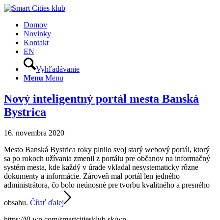
Domov
Novinky
Kontakt
EN
Vyhľadávanie
Menu
Menu
Nový inteligentný portál mesta Banská
Bystrica
16. novembra 2020
Mesto Banská Bystrica roky plnilo svoj starý webový portál, ktorý
sa po rokoch užívania zmenil z portálu pre občanov na informačný
systém mesta, kde každý v úrade vkladal nesystematicky rôzne
dokumenty a informácie. Zároveň mal portál len jedného
administrátora, čo bolo neúnosné pre tvorbu kvalitného a presného
obsahu.
Čítať ďalej
https://i0.wp.com/smartcitiesklub.sk/wp-