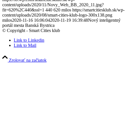
content/uploads/2020/11/Novy_Web_BB_2020_11.jpg?
fit=620%2C440&ssl=1
440
620
milos
https://smartcitiesklub.sk/wp-
content/uploads/2020/08/smart-cities-klub-logo-300x138.png
milos
2020-11-16 16:06:04
2020-11-19 16:39:48
Nový inteligentný
portál mesta Banská Bystrica
© Copyright - Smart Cities klub
Link to Linkedin
Link to Mail
Zrolovať na začiatok