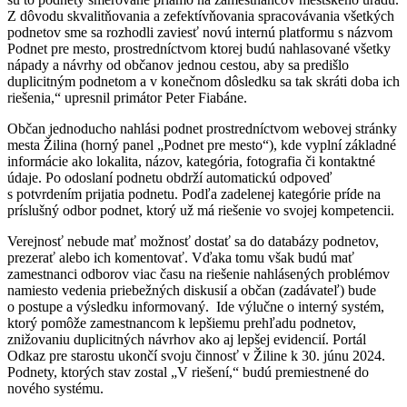
Z dôvodu skvalitňovania a zefektívňovania spracovávania všetkých
podnetov sme sa rozhodli zaviesť novú internú platformu s názvom
Podnet pre mesto, prostredníctvom ktorej budú nahlasované všetky
nápady a návrhy od občanov jednou cestou, aby sa predišlo
duplicitným podnetom a v konečnom dôsledku sa tak skráti doba ich
riešenia,“ upresnil primátor Peter Fiabáne.
Občan jednoducho nahlási podnet prostredníctvom webovej stránky
mesta Žilina (horný panel „Podnet pre mesto“), kde vyplní základné
informácie ako lokalita, názov, kategória, fotografia či kontaktné
údaje. Po odoslaní podnetu obdrží automatickú odpoveď
s potvrdením prijatia podnetu. Podľa zadelenej kategórie príde na
príslušný odbor podnet, ktorý už má riešenie vo svojej kompetencii.
Verejnosť nebude mať možnosť dostať sa do databázy podnetov,
prezerať alebo ich komentovať. Vďaka tomu však budú mať
zamestnanci odborov viac času na riešenie nahlásených problémov
namiesto vedenia priebežných diskusií a občan (zadávateľ) bude
o postupe a výsledku informovaný. Ide výlučne o interný systém,
ktorý pomôže zamestnancom k lepšiemu prehľadu podnetov,
znižovaniu duplicitných návrhov ako aj lepšej evidencií. Portál
Odkaz pre starostu ukončí svoju činnosť v Žiline k 30. júnu 2024.
Podnety, ktorých stav zostal „V riešení,“ budú premiestnené do
nového systému.