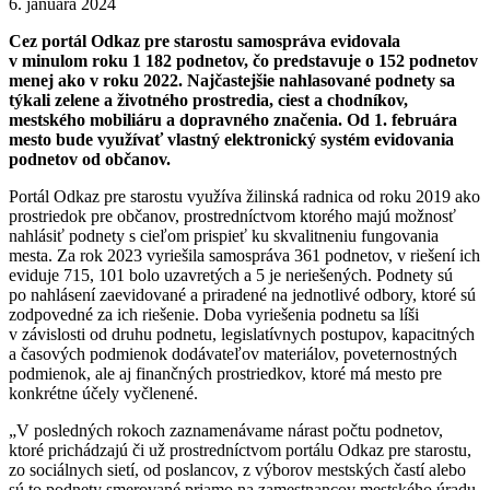
6. januára 2024
Cez portál Odkaz pre starostu samospráva evidovala
v minulom roku 1 182 podnetov, čo predstavuje o 152 podnetov
menej ako v roku 2022. Najčastejšie nahlasované podnety sa
týkali zelene a životného prostredia, ciest a chodníkov,
mestského mobiliáru a dopravného značenia. Od 1. februára
mesto bude využívať vlastný elektronický systém evidovania
podnetov od občanov.
Portál Odkaz pre starostu využíva žilinská radnica od roku 2019 ako
prostriedok pre občanov, prostredníctvom ktorého majú možnosť
nahlásiť podnety s cieľom prispieť ku skvalitneniu fungovania
mesta. Za rok 2023 vyriešila samospráva 361 podnetov, v riešení ich
eviduje 715, 101 bolo uzavretých a 5 je neriešených. Podnety sú
po nahlásení zaevidované a priradené na jednotlivé odbory, ktoré sú
zodpovedné za ich riešenie. Doba vyriešenia podnetu sa líši
v závislosti od druhu podnetu, legislatívnych postupov, kapacitných
a časových podmienok dodávateľov materiálov, poveternostných
podmienok, ale aj finančných prostriedkov, ktoré má mesto pre
konkrétne účely vyčlenené.
„V posledných rokoch zaznamenávame nárast počtu podnetov,
ktoré prichádzajú či už prostredníctvom portálu Odkaz pre starostu,
zo sociálnych sietí, od poslancov, z výborov mestských častí alebo
sú to podnety smerované priamo na zamestnancov mestského úradu.