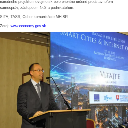
národného projektu inovujme.sk bolo prioritne určené predstaviteľom
samospráv, zástupcom škôl a podnikateľom.
SITA, TASR, Odbor komunikácie MH SR
Zdroj:
www.economy.gov.sk