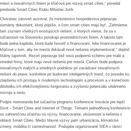
miest a inovatívnych firiem je kľúčová pre rozvoj smart cities,“ povedal
predseda Smart Cities Klubu Miloslav Jurík.
Chovanec zároveň avizoval, že ministerstvo hospodárstva pripravuje
sumárny dokument, ktorý popíše, o čom smart cities majú byť. „Zahrnieme
tam zoznam všetkých existujúcich riešení, o ktorých vieme, že sa v
súčasnosti na Slovensku ponúkajú prostredníctvom firiem. A takisto tam
bude jedna kapitola, ktorá bude hovoriť o financovaní, lebo financovanie je
kľúčové v tom, aby tie mestá dokázali nové riešenia implementovať,“ doplnil
štátny tajomník. Rezort pripravuje tiež novú podpornú schému pre malé a
stredné firmy, ktoré majú nové riešenia pre mestá. Cieľom bude podpora
inovatívnych malých a stredných podnikov pri zavádzaní inovatívnych
riešení do praxe, konkrétne pri budovaní inteligentných miest, čo povedie ku
zlepšeniu ich prístupu k moderným technológiám a procesom a v konečnom
dôsledku ich efektívnejšiemu fungovaniu a zvýšeniu potenciálu urbánneho
rozvoja a rastu.
Podpis memoranda bol súčasťou programu konferencie Inovácie pre lepší
život – Smart Cities and Internet of Things. Témami jednodňovej konferencie
so zahraničnou účasťou sú výzvy, financovanie, skúsenosti a riešenia v
oblasti Smart Cities. Medzi hlavné výzvy patrí urbanizácia, klimatické
zmeny, mobilita či zamestnanosť. Podujatie organizované SIEA v rámci