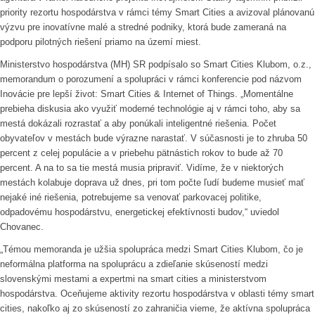
priority rezortu hospodárstva v rámci témy Smart Cities a avizoval plánovanú
výzvu pre inovatívne malé a stredné podniky, ktorá bude zameraná na
podporu pilotných riešení priamo na území miest.
Ministerstvo hospodárstva (MH) SR podpísalo so Smart Cities Klubom, o.z.,
memorandum o porozumení a spolupráci v rámci konferencie pod názvom
Inovácie pre lepší život: Smart Cities & Internet of Things. „Momentálne
prebieha diskusia ako využiť moderné technológie aj v rámci toho, aby sa
mestá dokázali rozrastať a aby ponúkali inteligentné riešenia. Počet
obyvateľov v mestách bude výrazne narastať. V súčasnosti je to zhruba 50
percent z celej populácie a v priebehu pätnástich rokov to bude až 70
percent. A na to sa tie mestá musia pripraviť. Vidíme, že v niektorých
mestách kolabuje doprava už dnes, pri tom počte ľudí budeme musieť mať
nejaké iné riešenia, potrebujeme sa venovať parkovacej politike,
odpadovému hospodárstvu, energetickej efektívnosti budov,“ uviedol
Chovanec.
„Témou memoranda je užšia spolupráca medzi Smart Cities Klubom, čo je
neformálna platforma na spoluprácu a zdieľanie skúseností medzi
slovenskými mestami a expertmi na smart cities a ministerstvom
hospodárstva. Oceňujeme aktivity rezortu hospodárstva v oblasti témy smart
cities, nakoľko aj zo skúseností zo zahraničia vieme, že aktívna spolupráca