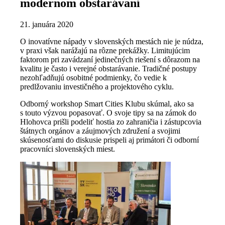
modernom obstarávaní
21. januára 2020
O inovatívne nápady v slovenských mestách nie je núdza,
v praxi však narážajú na rôzne prekážky. Limitujúcim
faktorom pri zavádzaní jedinečných riešení s dôrazom na
kvalitu je často i verejné obstarávanie. Tradičné postupy
nezohľadňujú osobitné podmienky, čo vedie k
predlžovaniu investičného a projektového cyklu.
Odborný workshop Smart Cities Klubu skúmal, ako sa
s touto výzvou popasovať. O svoje tipy sa na zámok do
Hlohovca prišli podeliť hostia zo zahraničia i zástupcovia
štátnych orgánov a záujmových združení a svojimi
skúsenosťami do diskusie prispeli aj primátori či odborní
pracovníci slovenských miest.