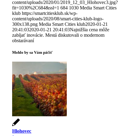
content/uploads/2020/01/2019_12_03_Hlohovec3.jpg?
fit=1030%2C684&ssl=1
684
1030
Media Smart Cities
klub
https://smartcitiesklub.sk/wp-
content/uploads/2020/08/smart-cities-klub-logo-
300x138.png
Media Smart Cities klub
2020-01-21
20:41:03
2020-01-21 20:41:03
Najnižšia cena môže
zabíjať inovácie. Mestá diskutovali o modernom
obstarávaní
Mohlo by sa Vám páčiť
Hlohovec