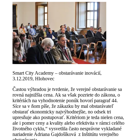
Smart City Academy – obstarávanie inovácií,
3.12.2019, Hlohovec
Častou výhradou je tvrdenie, že verejné obstarávanie sa
rovná najnižšia cena. Ak sa však pozriete do zákona, o
kritériách na vyhodnotenie ponúk hovorí paragraf 44.
Síce sa v ňom píše, že zákazku by mal obstarávateľ
obstarať ekonomicky najvýhodnejšie, no odsek tri
upresňuje ako postupovať. Kritériom je teda nielen cena,
ale i pomer ceny a kvality alebo efektivita v rámci celého
životného cyklu,“ vysvetlila často nesprávne vykladané
nariadenie Adriana Gajdošíková z Inštitútu verejného
obstarávania.