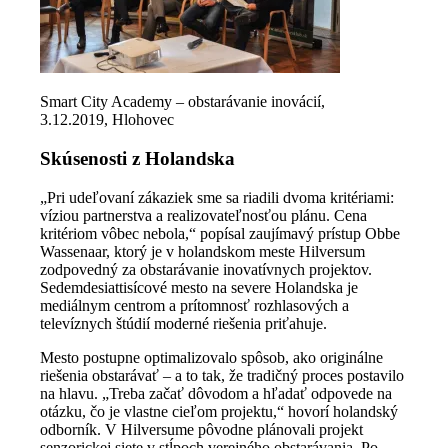
Smart City Academy – obstarávanie inovácií,
3.12.2019, Hlohovec
Skúsenosti z Holandska
„Pri udeľovaní zákaziek sme sa riadili dvoma kritériami:
víziou partnerstva a realizovateľnosťou plánu. Cena
kritériom vôbec nebola,“ popísal zaujímavý prístup Obbe
Wassenaar, ktorý je v holandskom meste Hilversum
zodpovedný za obstarávanie inovatívnych projektov.
Sedemdesiattisícové mesto na severe Holandska je
mediálnym centrom a prítomnosť rozhlasových a
televíznych štúdií moderné riešenia priťahuje.
Mesto postupne optimalizovalo spôsob, ako originálne
riešenia obstarávať – a to tak, že tradičný proces postavilo
na hlavu. „Treba začať dôvodom a hľadať odpovede na
otázku, čo je vlastne cieľom projektu,“ hovorí holandský
odborník. V Hilversume pôvodne plánovali projekt
senzorickej siete v stĺpoch verejného obstarávania. Po