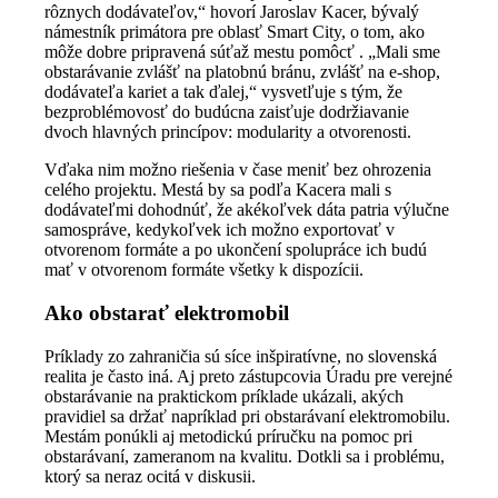
rôznych dodávateľov,“ hovorí Jaroslav Kacer, bývalý
námestník primátora pre oblasť Smart City, o tom, ako
môže dobre pripravená súťaž mestu pomôcť . „Mali sme
obstarávanie zvlášť na platobnú bránu, zvlášť na e-shop,
dodávateľa kariet a tak ďalej,“ vysvetľuje s tým, že
bezproblémovosť do budúcna zaisťuje dodržiavanie
dvoch hlavných princípov: modularity a otvorenosti.
Vďaka nim možno riešenia v čase meniť bez ohrozenia
celého projektu. Mestá by sa podľa Kacera mali s
dodávateľmi dohodnúť, že akékoľvek dáta patria výlučne
samospráve, kedykoľvek ich možno exportovať v
otvorenom formáte a po ukončení spolupráce ich budú
mať v otvorenom formáte všetky k dispozícii.
Ako obstarať elektromobil
Príklady zo zahraničia sú síce inšpiratívne, no slovenská
realita je často iná. Aj preto zástupcovia Úradu pre verejné
obstarávanie na praktickom príklade ukázali, akých
pravidiel sa držať napríklad pri obstarávaní elektromobilu.
Mestám ponúkli aj metodickú príručku na pomoc pri
obstarávaní, zameranom na kvalitu. Dotkli sa i problému,
ktorý sa neraz ocitá v diskusii.