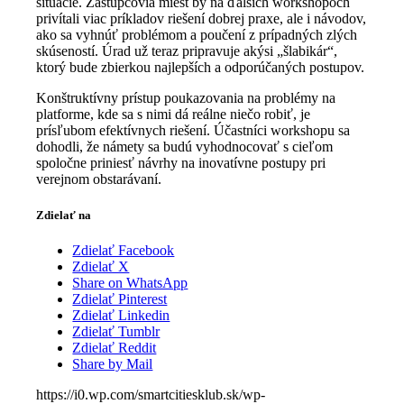
situácie. Zástupcovia miest by na ďalších workshopoch
privítali viac príkladov riešení dobrej praxe, ale i návodov,
ako sa vyhnúť problémom a poučení z prípadných zlých
skúseností. Úrad už teraz pripravuje akýsi „šlabikár“,
ktorý bude zbierkou najlepších a odporúčaných postupov.
Konštruktívny prístup poukazovania na problémy na
platforme, kde sa s nimi dá reálne niečo robiť, je
prísľubom efektívnych riešení. Účastníci workshopu sa
dohodli, že námety sa budú vyhodnocovať s cieľom
spoločne priniesť návrhy na inovatívne postupy pri
verejnom obstarávaní.
Zdielať na
Zdielať Facebook
Zdielať X
Share on WhatsApp
Zdielať Pinterest
Zdielať Linkedin
Zdielať Tumblr
Zdielať Reddit
Share by Mail
https://i0.wp.com/smartcitiesklub.sk/wp-