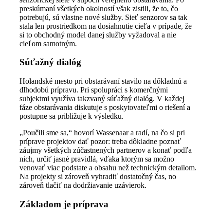
preskúmaní všetkých okolností však zistili, že to, čo
potrebujú, sú vlastne nové služby. Sieť senzorov sa tak
stala len prostriedkom na dosiahnutie cieľa v prípade, že
si to obchodný model danej služby vyžadoval a nie
cieľom samotným.
Súťažný dialóg
Holandské mesto pri obstarávaní stavilo na dôkladnú a
dlhodobú prípravu. Pri spolupráci s komerčnými
subjektmi využíva takzvaný súťažný dialóg. V každej
fáze obstarávania diskutuje s poskytovateľmi o riešení a
postupne sa približuje k výsledku.
„Poučili sme sa,“ hovorí Wassenaar a radí, na čo si pri
príprave projektov dať pozor: treba dôkladne poznať
záujmy všetkých zúčastnených partnerov a konať podľa
nich, určiť jasné pravidlá, vďaka ktorým sa možno
venovať viac podstate a obsahu než technickým detailom.
Na projekty si zároveň vyhradiť dostatočný čas, no
zároveň tlačiť na dodržiavanie uzávierok.
Základom je príprava