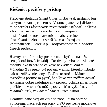
Riešenie: pozitívny prístup
Pracovné stretnutie Smart Cities Klubu však neslúžilo len
na vymenovanie problémov. V rámci panelovej diskusie
sa odborníci i zástupcovia miest pokúsili hľadať i riešenia.
Zhodli sa, že cestou k modernizácii verejného
obstarávania je pozitívny prístup, aby verejné
obstarávania neboli len strašiakom a nástrojom
kriminalizácie. Dôležitá je i zodpovednosť za dlhodobý
úspech projektov.
Hlavným kritériom by preto nemala byť len najnižšia
cena, ktorá inovácie zabíja. Do úvahy treba brať viaceré
aspekty, ako napríklad celkové náklady či kvalita.
Výhodnejší sa preto javí postup, v rámci ktorého nebude
tlak na znižovanie ceny. „Poďme to otočiť. Máme
rozpočet a poďme sa pýtať, čo všetko zaň môžem dostať.
Ak máme dobre zadefinovaný projekt, uchádzači sa môžu
predbiehať v tom, čo môžu poskytnúť navyše,“ navrhol
Vladimír Jurík, zakladateľ Smart Cities Klubu.
Účastníci panelovej diskusie sa zhodli aj na potrebe
vytvorenia viacerých príručiek ÚVO pre rôzne modelové