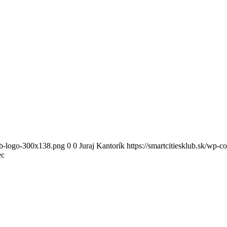
lub-logo-300x138.png
0
0
Juraj Kantorík
https://smartcitiesklub.sk/wp-
ec