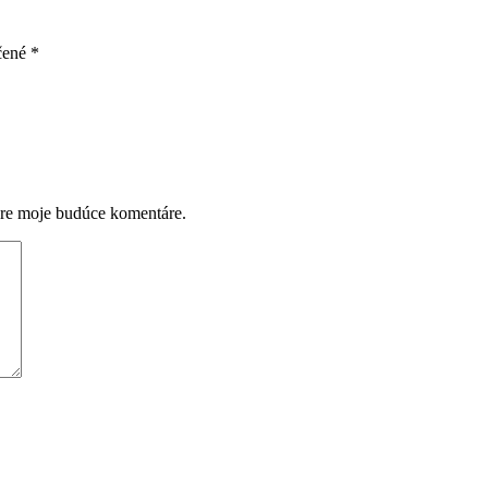
čené
*
pre moje budúce komentáre.