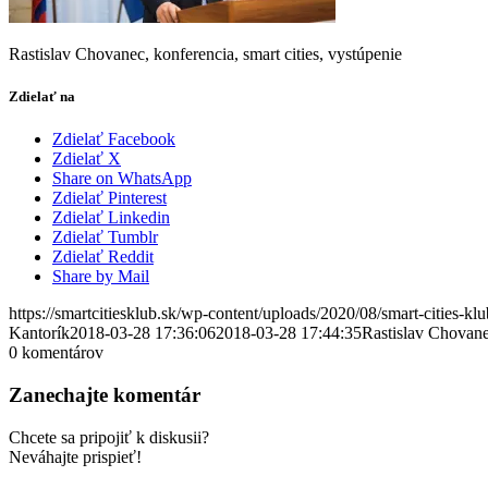
Rastislav Chovanec, konferencia, smart cities, vystúpenie
Zdielať na
Zdielať Facebook
Zdielať X
Share on WhatsApp
Zdielať Pinterest
Zdielať Linkedin
Zdielať Tumblr
Zdielať Reddit
Share by Mail
https://smartcitiesklub.sk/wp-content/uploads/2020/08/smart-cities-k
Kantorík
2018-03-28 17:36:06
2018-03-28 17:44:35
Rastislav Chovan
0
komentárov
Zanechajte komentár
Chcete sa pripojiť k diskusii?
Neváhajte prispieť!