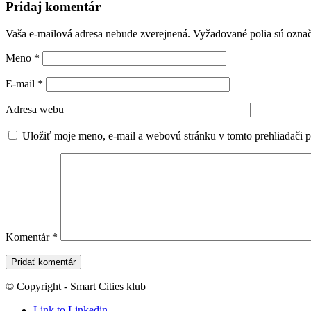
Pridaj komentár
Vaša e-mailová adresa nebude zverejnená.
Vyžadované polia sú ozna
Meno
*
E-mail
*
Adresa webu
Uložiť moje meno, e-mail a webovú stránku v tomto prehliadači 
Komentár
*
© Copyright - Smart Cities klub
Link to Linkedin