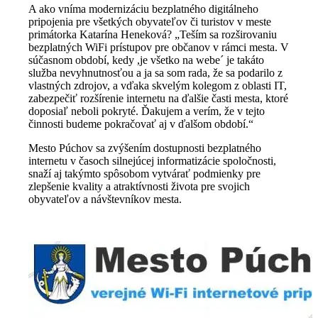
A ako vníma modernizáciu bezplatného digitálneho
pripojenia pre všetkých obyvateľov či turistov v meste
primátorka Katarína Heneková? „Teším sa rozširovaniu
bezplatných WiFi prístupov pre občanov v rámci mesta. V
súčasnom období, kedy ,je všetko na webe´ je takáto
služba nevyhnutnosťou a ja sa som rada, že sa podarilo z
vlastných zdrojov, a vďaka skvelým kolegom z oblasti IT,
zabezpečiť rozšírenie internetu na ďalšie časti mesta, ktoré
doposiaľ neboli pokryté. Ďakujem a verím, že v tejto
činnosti budeme pokračovať aj v ďalšom období.“
Mesto Púchov sa zvýšením dostupnosti bezplatného
internetu v časoch silnejúcej informatizácie spoločnosti,
snaží aj takýmto spôsobom vytvárať podmienky pre
zlepšenie kvality a atraktívnosti života pre svojich
obyvateľov a návštevníkov mesta.