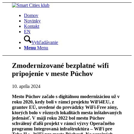
Domov
Novinky
Kontakt
EN
Vyhľadávanie
Menu
Menu
Zmodernizované bezplatné wifi
pripojenie v meste Púchov
10. apríla 2024
Mesto Púchov začalo s digitálnou modernizáciou už v
roku 2020, kedy boli v rámci projektu WiFi4EU, z
grantov EÚ, uvedené do prevádzky WiFi-Free zóny,
ktorých bolo v rôznych lokalitách mesta inštalovaných
jedenásť. V máji roku 2022 bol mestu Púchov
schválený ďalší projekt v rámci výzvy Operačného
programu Integrovaná infraštruktúra – WiFi pre