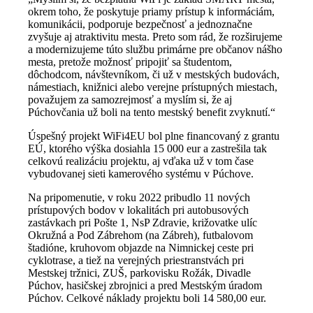
okrem toho, že poskytuje priamy prístup k informáciám,
komunikácii, podporuje bezpečnosť a jednoznačne
zvyšuje aj atraktivitu mesta. Preto som rád, že rozširujeme
a modernizujeme túto službu primárne pre občanov nášho
mesta, pretože možnosť pripojiť sa študentom,
dôchodcom, návštevníkom, či už v mestských budovách,
námestiach, knižnici alebo verejne prístupných miestach,
považujem za samozrejmosť a myslím si, že aj
Púchovčania už boli na tento mestský benefit zvyknutí.“
Úspešný projekt WiFi4EU bol plne financovaný z grantu
EÚ, ktorého výška dosiahla 15 000 eur a zastrešila tak
celkovú realizáciu projektu, aj vďaka už v tom čase
vybudovanej sieti kamerového systému v Púchove.
Na pripomenutie, v roku 2022 pribudlo 11 nových
prístupových bodov v lokalitách pri autobusových
zastávkach pri Pošte 1, NsP Zdravie, križovatke ulíc
Okružná a Pod Zábrehom (na Zábreh), futbalovom
štadióne, kruhovom objazde na Nimnickej ceste pri
cyklotrase, a tiež na verejných priestranstvách pri
Mestskej tržnici, ZUŠ, parkovisku Rožák, Divadle
Púchov, hasičskej zbrojnici a pred Mestským úradom
Púchov. Celkové náklady projektu boli 14 580,00 eur.