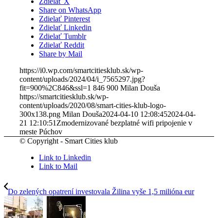
Zdielať X
Share on WhatsApp
Zdielať Pinterest
Zdielať Linkedin
Zdielať Tumblr
Zdielať Reddit
Share by Mail
https://i0.wp.com/smartcitiesklub.sk/wp-
content/uploads/2024/04/i_7565297.jpg?
fit=900%2C846&ssl=1
846
900
Milan Douša
https://smartcitiesklub.sk/wp-
content/uploads/2020/08/smart-cities-klub-logo-
300x138.png
Milan Douša
2024-04-10 12:08:45
2024-04-
21 12:10:51
Zmodernizované bezplatné wifi pripojenie v
meste Púchov
© Copyright - Smart Cities klub
Link to Linkedin
Link to Mail
Do zelených opatrení investovala Žilina vyše 1,5 milióna eur