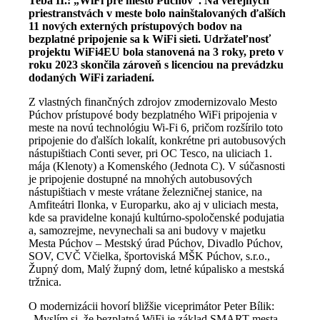
Teba II.: „WiFi pre mesto Púchov“. Na verejných
priestranstvách v meste bolo nainštalovaných ďalších
11 nových externých prístupových bodov na
bezplatné pripojenie sa k WiFi sieti. Udržateľnosť
projektu WiFi4EU bola stanovená na 3 roky, preto v
roku 2023 skončila zároveň s licenciou na prevádzku
dodaných WiFi zariadení.
Z vlastných finančných zdrojov zmodernizovalo Mesto
Púchov prístupové body bezplatného WiFi pripojenia v
meste na novú technológiu Wi-Fi 6, pričom rozšírilo toto
pripojenie do ďalších lokalít, konkrétne pri autobusových
nástupištiach Conti sever, pri OC Tesco, na uliciach 1.
mája (Klenoty) a Komenského (Jednota C). V súčasnosti
je pripojenie dostupné na mnohých autobusových
nástupištiach v meste vrátane železničnej stanice, na
Amfiteátri Ilonka, v Europarku, ako aj v uliciach mesta,
kde sa pravidelne konajú kultúrno-spoločenské podujatia
a, samozrejme, nevynechali sa ani budovy v majetku
Mesta Púchov – Mestský úrad Púchov, Divadlo Púchov,
SOV, CVČ Včielka, športoviská MŠK Púchov, s.r.o.,
Župný dom, Malý župný dom, letné kúpalisko a mestská
tržnica.
O modernizácii hovorí bližšie viceprimátor Peter Bílik:
„Myslím si, že bezplatná WiFi je základ SMART mesta,