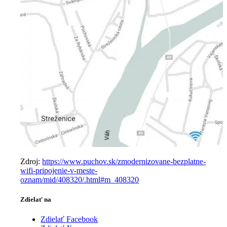
Zdroj:
https://www.puchov.sk/zmodernizovane-bezplatne-
wifi-pripojenie-v-meste-
oznam/mid/408320/.html#m_408320
Zdielať na
Zdielať Facebook