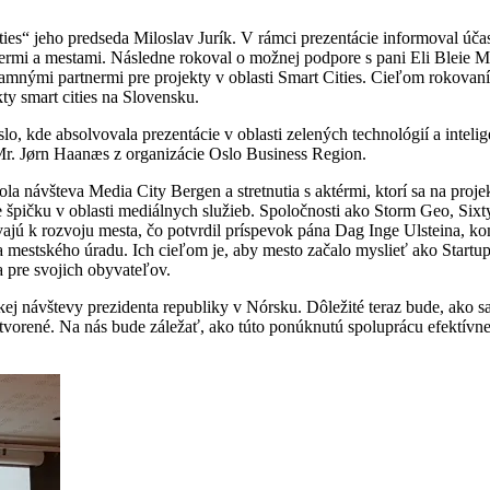
ities“ jeho predseda Miloslav Jurík. V rámci prezentácie informoval úča
nermi a mestami. Následne rokoval o možnej podpore s pani Eli Bleie 
namnými partnermi pre projekty v oblasti Smart Cities. Cieľom rokova
kty smart cities na Slovensku.
lo, kde absolvovala prezentácie v oblasti zelených technológií a intel
Mr. Jørn Haanæs z organizácie Oslo Business Region.
la návšteva Media City Bergen a stretnutia s aktérmi, ktorí sa na proj
špičku v oblasti mediálnych služieb. Spoločnosti ako Storm Geo, Sixt
vajú k rozvoju mesta, čo potvrdil príspevok pána Dag Inge Ulsteina, k
a mestského úradu. Ich cieľom je, aby mesto začalo myslieť ako Startu
a pre svojich obyvateľov.
tkej návštevy prezidenta republiky v Nórsku. Dôležité teraz bude, ako sa
rené. Na nás bude záležať, ako túto ponúknutú spoluprácu efektívne 