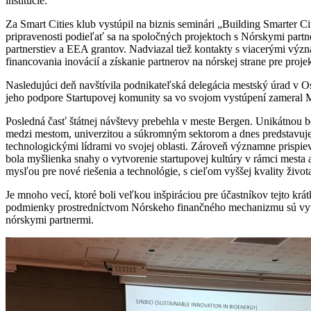
inštitúcie.
Za Smart Cities klub vystúpil na biznis seminári „Building Smarter C
pripravenosti podieľať sa na spoločných projektoch s Nórskymi part
partnerstiev a EEA grantov. Nadviazal tiež kontakty s viacerými výz
financovania inovácií a získanie partnerov na nórskej strane pre proje
Nasledujúci deň navštívila podnikateľská delegácia mestský úrad v Os
jeho podpore Startupovej komunity sa vo svojom vystúpení zameral 
Posledná časť štátnej návštevy prebehla v meste Bergen. Unikátnou bo
medzi mestom, univerzitou a súkromným sektorom a dnes predstavuje 
technologickými lídrami vo svojej oblasti. Zároveň významne prispie
bola myšlienka snahy o vytvorenie startupovej kultúry v rámci mesta 
mysľou pre nové riešenia a technológie, s cieľom vyššej kvality život
Je mnoho vecí, ktoré boli veľkou inšpiráciou pre účastníkov tejto krá
podmienky prostredníctvom Nórskeho finančného mechanizmu sú vytvo
nórskymi partnermi.