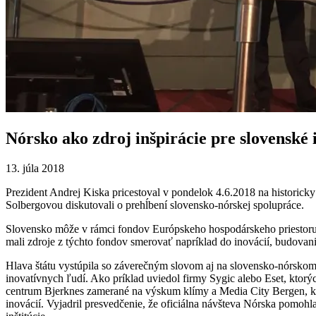
Nórsko ako zdroj inšpirácie pre slovenské 
13. júla 2018
Prezident Andrej Kiska pricestoval v pondelok 4.6.2018 na historick
Solbergovou diskutovali o prehĺbení slovensko-nórskej spolupráce.
Slovensko môže v rámci fondov Európskeho hospodárskeho priestoru
mali zdroje z týchto fondov smerovať napríklad do inovácií, budovan
Hlava štátu vystúpila so záverečným slovom aj na slovensko-nórskom
inovatívnych ľudí. Ako príklad uviedol firmy Sygic alebo Eset, ktorýc
centrum Bjerknes zamerané na výskum klímy a Media City Bergen, kto
inovácií. Vyjadril presvedčenie, že oficiálna návšteva Nórska pomoh