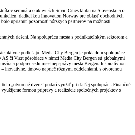
stníkov seminára o aktivitách Smart Cities klubu na Slovensku a o
Munkelien, riaditeľkou Innovation Norway pre oblasť obchodných
ní bolo upriamiť pozornosť nórskych partnerov na možnosti
igentných riešení. Na spoluprácu mesta s podnikateľským sektorom a
ekte aktívne podieľajú. Media City Bergen je príkladom spolupráce
y AS či Vizrt pôsobiace v rámci Media City Bergen sú globálnymi
omisára a podpredsedu miestnej správy mesta Bergen. Inšpiratívnou
p – inovatívne, tímovo naprieč rôznymi oddeleniami, s otvorenou
 tieto „otvorené dvere“ podarí využiť pri ďalšej spolupráci. Finančné
využijeme formou prípravy a realizácie spoločných projektov s