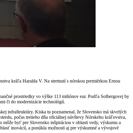
enstva kráľa Haralda V. Na stretnutí s nórskou premiérkou Ernou
ančné prostriedky vo výške 113 miliónov eur. Podľa Solbergovej by
mi či do modernizácie technológií.
kej infraštruktúry. Kiska tu poznamenal, že Slovensko má skvelých
stredu, počas tretieho dňa oficiálnej návštevy Nórskeho kráľovstva,
o môže byť pre Slovensko inšpiráciou v oblasti vedy, výskumu a
oblasť inovácií, a ponúkla možnosti aj pre výskumné a vývojové