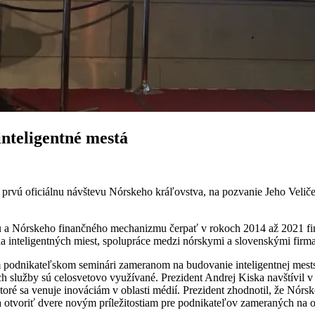
inteligentné mestá
y prvú oficiálnu návštevu Nórskeho kráľovstva, na pozvanie Jeho Velič
 a Nórskeho finančného mechanizmu čerpať v rokoch 2014 až 2021 fin
ia inteligentných miest, spolupráce medzi nórskymi a slovenskými firma
 podnikateľskom seminári zameranom na budovanie inteligentnej mests
h služby sú celosvetovo využívané. Prezident Andrej Kiska navštívil v 
ré sa venuje inováciám v oblasti médií. Prezident zhodnotil, že Nórsk
la otvoriť dvere novým príležitostiam pre podnikateľov zameraných na 