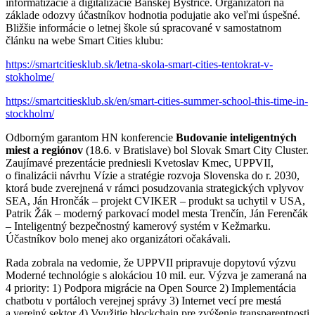
informatizácie a digitalizácie Banskej Bystrice. Organizátori na
základe odozvy účastníkov hodnotia podujatie ako veľmi úspešné.
Bližšie informácie o letnej škole sú spracované v samostatnom
článku na webe Smart Cities klubu:
https://smartcitiesklub.sk/letna-skola-smart-cities-tentokrat-v-
stokholme/
https://smartcitiesklub.sk/en/smart-cities-summer-school-this-time-in-
stockholm/
Odborným garantom HN konferencie
Budovanie inteligentných
miest a regiónov
(18.6. v Bratislave) bol Slovak Smart City Cluster.
Zaujímavé prezentácie predniesli Kvetoslav Kmec, UPPVII,
o finalizácii návrhu Vízie a stratégie rozvoja Slovenska do r. 2030,
ktorá bude zverejnená v rámci posudzovania strategických vplyvov
SEA, Ján Hrončák – projekt CVIKER – produkt sa uchytil v USA,
Patrik Žák – moderný parkovací model mesta Trenčín, Ján Ferenčák
– Inteligentný bezpečnostný kamerový systém v Kežmarku.
Účastníkov bolo menej ako organizátori očakávali.
Rada zobrala na vedomie, že UPPVII pripravuje dopytovú výzvu
Moderné technológie s alokáciou 10 mil. eur. Výzva je zameraná na
4 priority: 1) Podpora migrácie na Open Source 2) Implementácia
chatbotu v portáloch verejnej správy 3) Internet vecí pre mestá
a verejný sektor 4) Využitie blockchain pre zvýšenie transparentnosti