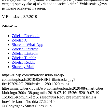
verejnej správy ako aj návrh hodnotiacich kritérií. Vyhlásenie výzvy
je možné očakávať na jeseň.
V Bratislave, 8.7.2019
Zdielať na
Zdielať Facebook
Zdielať X
Share on WhatsApp
Zdielať Pinterest
Zdielať Linkedin
Zdielať Tumblr
Zdielať Reddit
Share by Mail
https://i0.wp.com/smartcitiesklub.sk/wp-
content/uploads/2019/05/RSRI_illustracka.jpg?
fit=1920%2C1280&ssl=1
1280
1920
milos
https://smartcitiesklub.sk/wp-content/uploads/2020/08/smart-cities-
klub-logo-300x138.png
milos
2019-07-19 15:36:15
2019-07-19
15:36:15
Komuniké z 5. zasadnutia Rady pre smart riešenia a
inovácie konaného dňa 27.6.2019
© Copyright - Smart Cities klub