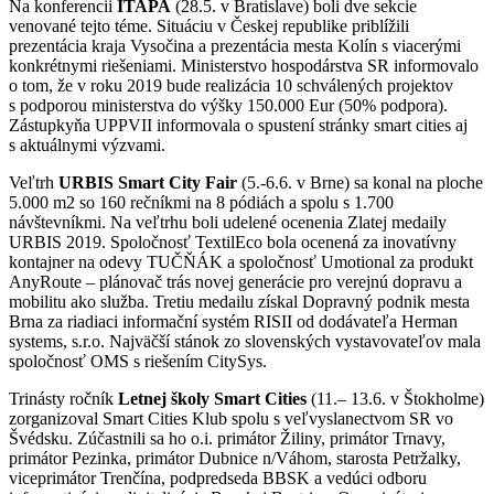
Na konferencii
ITAPA
(28.5. v Bratislave) boli dve sekcie
venované tejto téme. Situáciu v Českej republike priblížili
prezentácia kraja Vysočina a prezentácia mesta Kolín s viacerými
konkrétnymi riešeniami. Ministerstvo hospodárstva SR informovalo
o tom, že v roku 2019 bude realizácia 10 schválených projektov
s podporou ministerstva do výšky 150.000 Eur (50% podpora).
Zástupkyňa UPPVII informovala o spustení stránky smart cities aj
s aktuálnymi výzvami.
Veľtrh
URBIS Smart City Fair
(5.-6.6. v Brne) sa konal na ploche
5.000 m2 so 160 rečníkmi na 8 pódiách a spolu s 1.700
návštevníkmi. Na veľtrhu boli udelené ocenenia Zlatej medaily
URBIS 2019. Spoločnosť TextilEco bola ocenená za inovatívny
kontajner na odevy TUČŇÁK a spoločnosť Umotional za produkt
AnyRoute – plánovač trás novej generácie pro verejnú dopravu a
mobilitu ako služba. Tretiu medailu získal Dopravný podnik mesta
Brna za riadiaci informační systém RISII od dodávateľa Herman
systems, s.r.o. Najväčší stánok zo slovenských vystavovateľov mala
spoločnosť OMS s riešením CitySys.
Trinásty ročník
Letnej školy Smart Cities
(11.– 13.6. v Štokholme)
zorganizoval Smart Cities Klub spolu s veľvyslanectvom SR vo
Švédsku. Zúčastnili sa ho o.i. primátor Žiliny, primátor Trnavy,
primátor Pezinka, primátor Dubnice n/Váhom, starosta Petržalky,
viceprimátor Trenčína, podpredseda BBSK a vedúci odboru