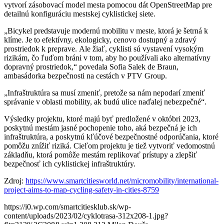
vytvorí zásobovací model mesta pomocou dát OpenStreetMap pre
detailnú konfiguráciu mestskej cyklistickej siete.
„Bicykel predstavuje modernú mobilitu v meste, ktorá je šetrná k
klíme. Je to efektívny, ekologicky, cenovo dostupný a zdravý
prostriedok k preprave. Ale žiaľ, cyklisti sú vystavení vysokým
rizikám, čo ľuďom bráni v tom, aby ho používali ako alternatívny
dopravný prostriedok,“ povedala Sofia Salek de Braun,
ambasádorka bezpečnosti na cestách v PTV Group.
„Infraštruktúra sa musí zmeniť, pretože sa nám nepodarí zmeniť
správanie v oblasti mobility, ak budú ulice naďalej nebezpečné“.
Výsledky projektu, ktoré majú byť predložené v októbri 2023,
poskytnú mestám jasné pochopenie toho, aká bezpečná je ich
infraštruktúra, a poskytnú kľúčové bezpečnostné odporúčania, ktoré
pomôžu znížiť riziká. Cieľom projektu je tiež vytvoriť vedomostnú
základňu, ktorá pomôže mestám replikovať prístupy a zlepšiť
bezpečnosť ich cyklistickej infraštruktúry.
Zdroj:
https://www.smartcitiesworld.net/micromobility/international-
project-aims-to-map-cycling-safety-in-cities-8759
https://i0.wp.com/smartcitiesklub.sk/wp-
content/uploads/2023/02/cyklotrasa-312x208-1.jpg?