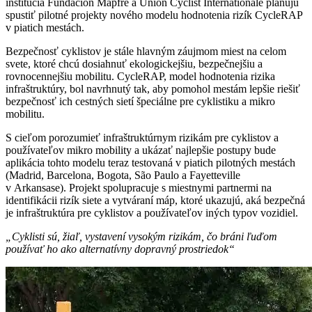
inštitúcia Fundación Mapfre a Union Cyclist Internationale plánujú
spustiť pilotné projekty nového modelu hodnotenia rizík CycleRAP
v piatich mestách.
Bezpečnosť cyklistov je stále hlavným záujmom miest na celom
svete, ktoré chcú dosiahnuť ekologickejšiu, bezpečnejšiu a
rovnocennejšiu mobilitu. CycleRAP, model hodnotenia rizika
infraštruktúry, bol navrhnutý tak, aby pomohol mestám lepšie riešiť
bezpečnosť ich cestných sietí špeciálne pre cyklistiku a mikro
mobilitu.
S cieľom porozumieť infraštruktúrnym rizikám pre cyklistov a
používateľov mikro mobility a ukázať najlepšie postupy bude
aplikácia tohto modelu teraz testovaná v piatich pilotných mestách
(Madrid, Barcelona, ​​Bogota, São Paulo a Fayetteville
v Arkansase). Projekt spolupracuje s miestnymi partnermi na
identifikácii rizík siete a vytváraní máp, ktoré ukazujú, aká bezpečná
je infraštruktúra pre cyklistov a používateľov iných typov vozidiel.
„Cyklisti sú, žiaľ, vystavení vysokým rizikám, čo bráni ľuďom
používať ho ako alternatívny dopravný prostriedok“