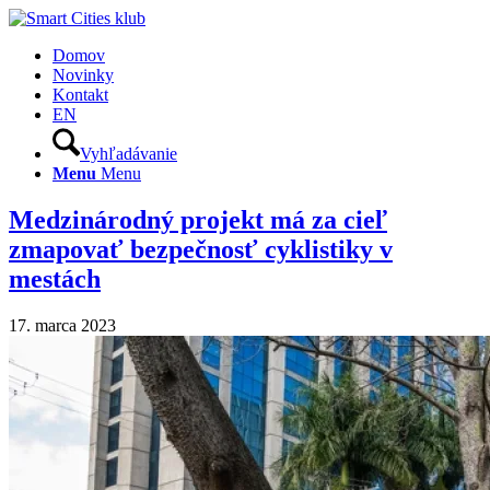
Domov
Novinky
Kontakt
EN
Vyhľadávanie
Menu
Menu
Medzinárodný projekt má za cieľ
zmapovať bezpečnosť cyklistiky v
mestách
17. marca 2023