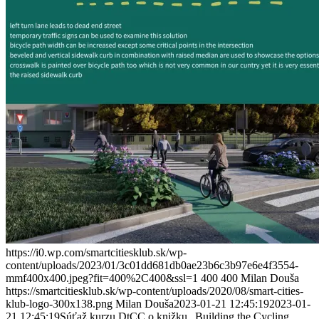
https://i0.wp.com/smartcitiesklub.sk/wp-
content/uploads/2023/01/3c01dd681db0ae23b6c3b97e6e4f3554-
mmf400x400.jpeg?fit=400%2C400&ssl=1
400
400
Milan Douša
https://smartcitiesklub.sk/wp-content/uploads/2020/08/smart-cities-
klub-logo-300x138.png
Milan Douša
2023-01-21 12:45:19
2023-01-
21 12:45:19
Súťaž kurzu DtCC o knižku „Building the Cycling