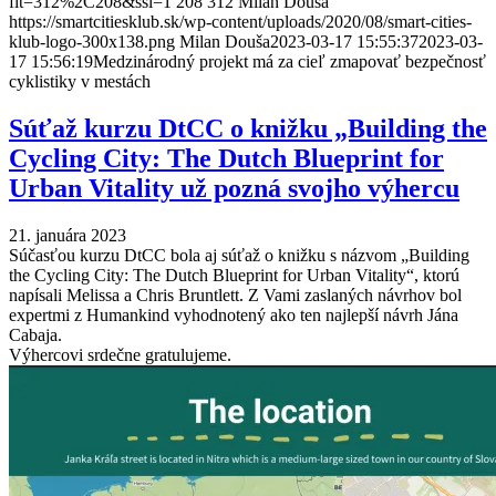
fit=312%2C208&ssl=1
208
312
Milan Douša
https://smartcitiesklub.sk/wp-content/uploads/2020/08/smart-cities-
klub-logo-300x138.png
Milan Douša
2023-03-17 15:55:37
2023-03-
17 15:56:19
Medzinárodný projekt má za cieľ zmapovať bezpečnosť
cyklistiky v mestách
Súťaž kurzu DtCC o knižku „Building the
Cycling City: The Dutch Blueprint for
Urban Vitality už pozná svojho výhercu
21. januára 2023
Súčasťou kurzu DtCC bola aj súťaž o knižku s názvom „Building
the Cycling City: The Dutch Blueprint for Urban Vitality“, ktorú
napísali Melissa a Chris Bruntlett. Z Vami zaslaných návrhov bol
expertmi z Humankind vyhodnotený ako ten najlepší návrh Jána
Cabaja.
Výhercovi srdečne gratulujeme.