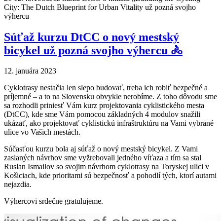
City: The Dutch Blueprint for Urban Vitality už pozná svojho
výhercu
Súťaž kurzu DtCC o nový mestský
bicykel už pozná svojho výhercu 🚴
12. januára 2023
Cyklotrasy nestačia len slepo budovať, treba ich robiť bezpečné a
príjemné – a to na Slovensku obvykle nerobíme. Z toho dôvodu sme
sa rozhodli priniesť Vám kurz projektovania cyklistického mesta
(DtCC), kde sme Vám pomocou základných 4 modulov snažili
ukázať, ako projektovať cyklistickú infraštruktúru na Vami vybrané
ulice vo Vašich mestách.
Súčasťou kurzu bola aj súťaž o nový mestský bicykel. Z Vami
zaslaných návrhov sme vyžrebovali jedného víťaza a tím sa stal
Ruslan Ismailov so svojim návrhom cyklotrasy na Toryskej ulici v
Košiciach, kde prioritami sú bezpečnosť a pohodlí tých, ktorí autami
nejazdia.
Výhercovi srdečne gratulujeme.